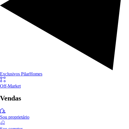
Exclusivos PilarHomes
Off-Market
Vendas
Sou proprietário
Sou corretor