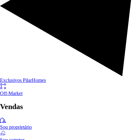
Exclusivos PilarHomes
Off-Market
Vendas
Sou proprietário
Sou corretor