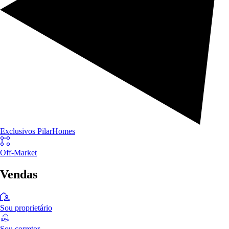
Exclusivos PilarHomes
Off-Market
Vendas
Sou proprietário
Sou corretor