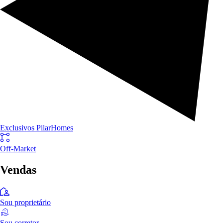
Exclusivos PilarHomes
Off-Market
Vendas
Sou proprietário
Sou corretor