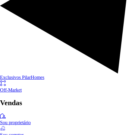
Exclusivos PilarHomes
Off-Market
Vendas
Sou proprietário
Sou corretor