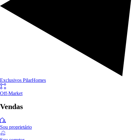
Exclusivos PilarHomes
Off-Market
Vendas
Sou proprietário
Sou corretor