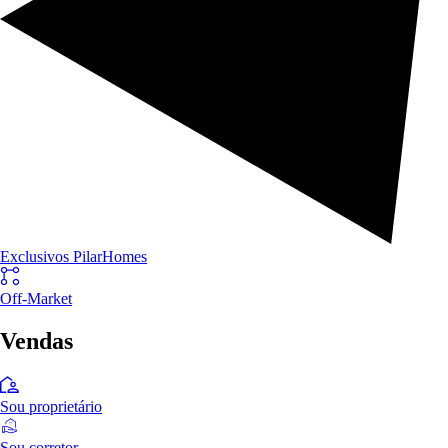
Exclusivos PilarHomes
Off-Market
Vendas
Sou proprietário
Sou corretor