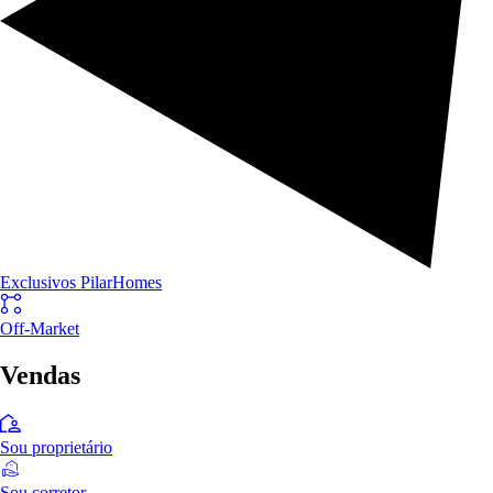
Exclusivos PilarHomes
Off-Market
Vendas
Sou proprietário
Sou corretor