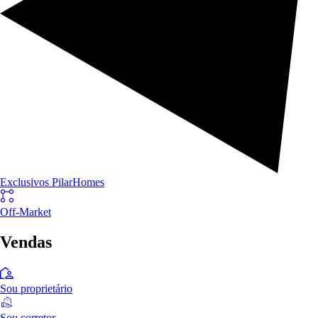
Exclusivos PilarHomes
Off-Market
Vendas
Sou proprietário
Sou corretor