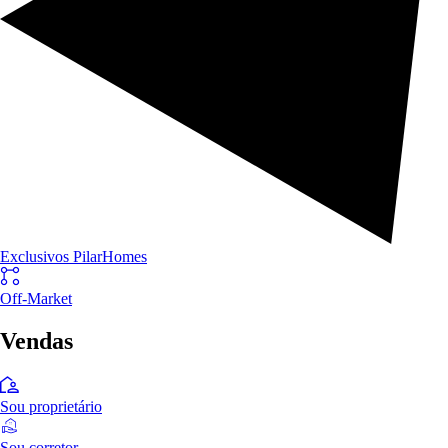
Exclusivos PilarHomes
Off-Market
Vendas
Sou proprietário
Sou corretor