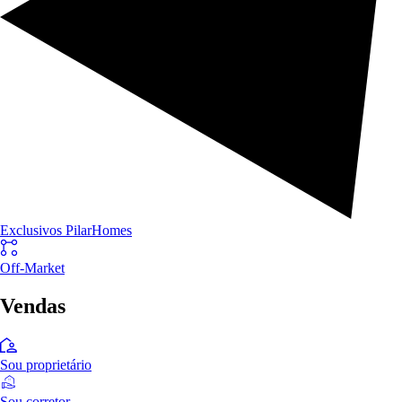
Exclusivos PilarHomes
Off-Market
Vendas
Sou proprietário
Sou corretor