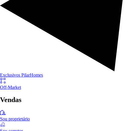
Exclusivos PilarHomes
Off-Market
Vendas
Sou proprietário
Sou corretor