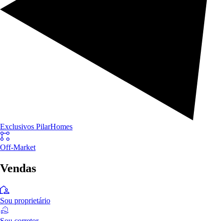
Exclusivos PilarHomes
Off-Market
Vendas
Sou proprietário
Sou corretor