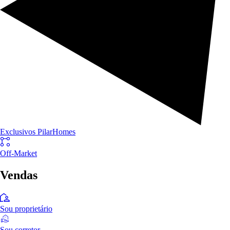
Exclusivos PilarHomes
Off-Market
Vendas
Sou proprietário
Sou corretor