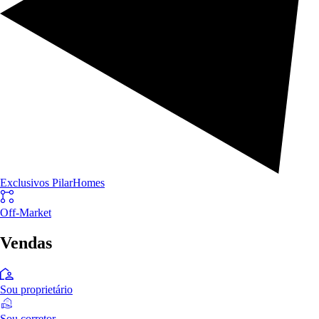
Exclusivos PilarHomes
Off-Market
Vendas
Sou proprietário
Sou corretor