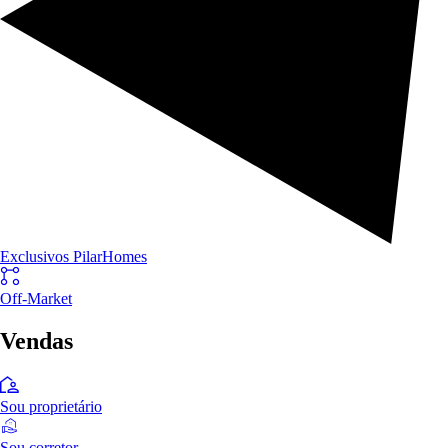
Exclusivos PilarHomes
Off-Market
Vendas
Sou proprietário
Sou corretor