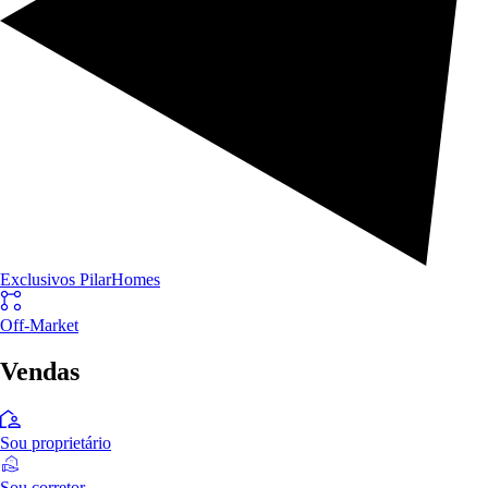
Exclusivos PilarHomes
Off-Market
Vendas
Sou proprietário
Sou corretor