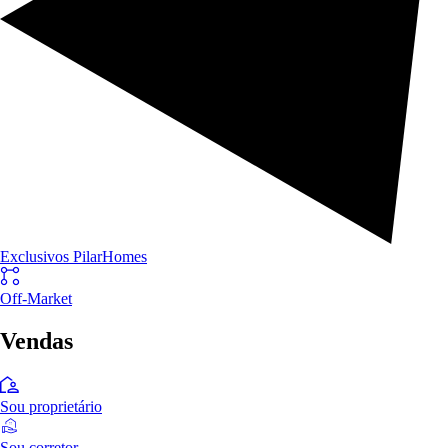
Exclusivos PilarHomes
Off-Market
Vendas
Sou proprietário
Sou corretor