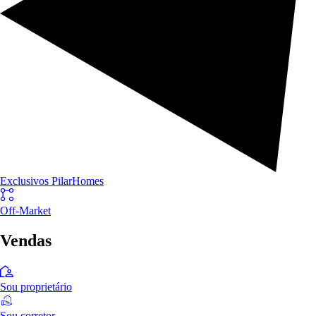
Exclusivos PilarHomes
Off-Market
Vendas
Sou proprietário
Sou corretor