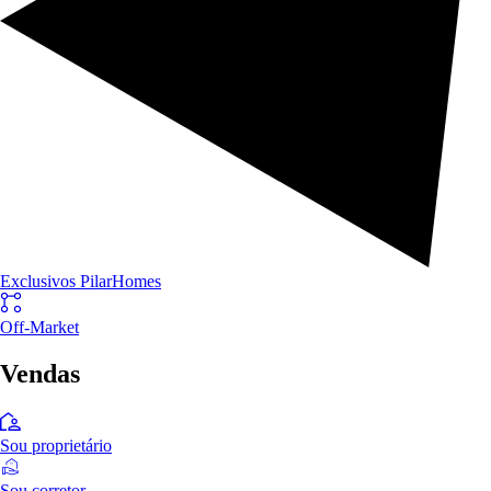
Exclusivos PilarHomes
Off-Market
Vendas
Sou proprietário
Sou corretor