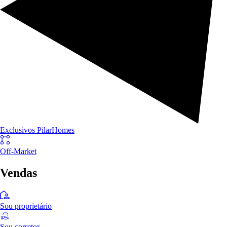
Exclusivos PilarHomes
Off-Market
Vendas
Sou proprietário
Sou corretor