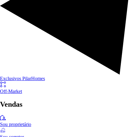
Exclusivos PilarHomes
Off-Market
Vendas
Sou proprietário
Sou corretor