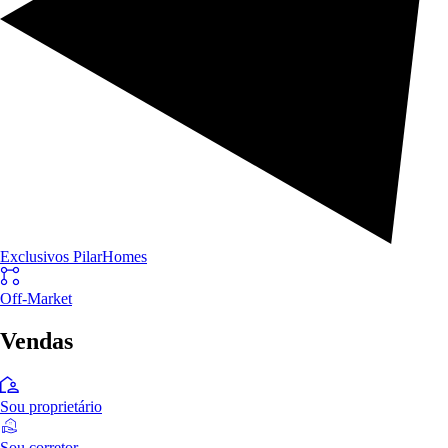
Exclusivos PilarHomes
Off-Market
Vendas
Sou proprietário
Sou corretor