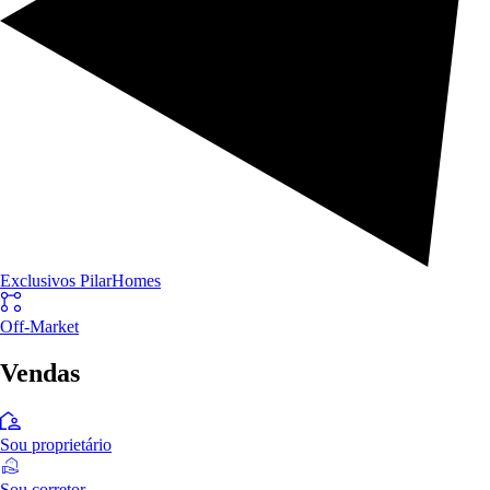
Exclusivos PilarHomes
Off-Market
Vendas
Sou proprietário
Sou corretor