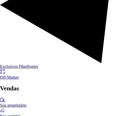
Exclusivos PilarHomes
Off-Market
Vendas
Sou proprietário
Sou corretor