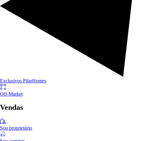
Exclusivos PilarHomes
Off-Market
Vendas
Sou proprietário
Sou corretor