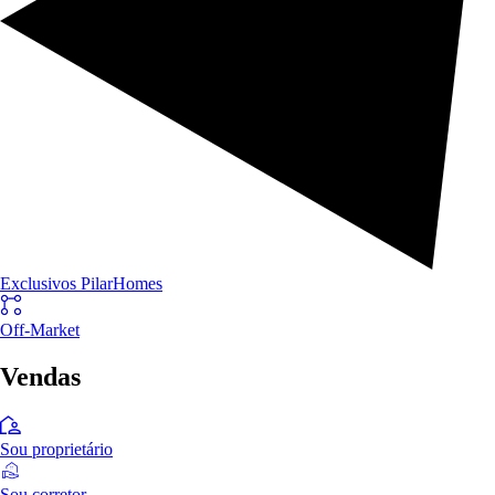
Exclusivos PilarHomes
Off-Market
Vendas
Sou proprietário
Sou corretor