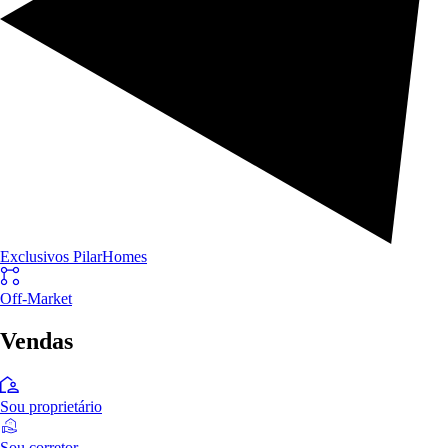
Exclusivos PilarHomes
Off-Market
Vendas
Sou proprietário
Sou corretor