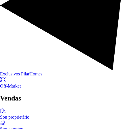
Exclusivos PilarHomes
Off-Market
Vendas
Sou proprietário
Sou corretor