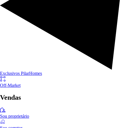
Exclusivos PilarHomes
Off-Market
Vendas
Sou proprietário
Sou corretor