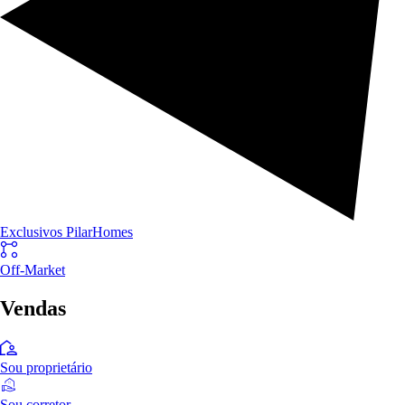
Exclusivos PilarHomes
Off-Market
Vendas
Sou proprietário
Sou corretor