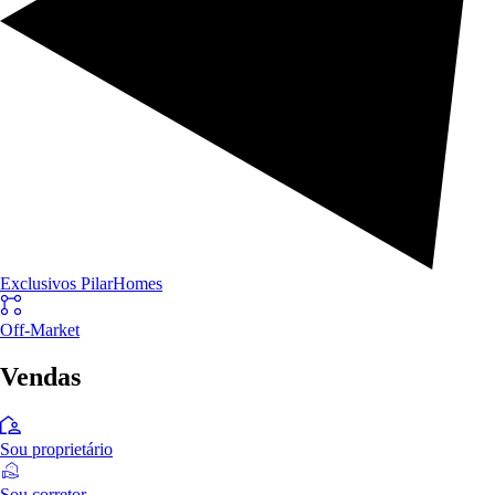
Exclusivos PilarHomes
Off-Market
Vendas
Sou proprietário
Sou corretor