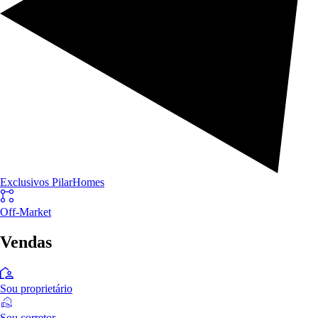
Exclusivos PilarHomes
Off-Market
Vendas
Sou proprietário
Sou corretor