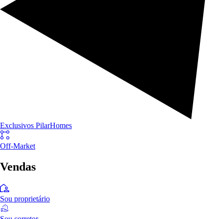
Exclusivos PilarHomes
Off-Market
Vendas
Sou proprietário
Sou corretor