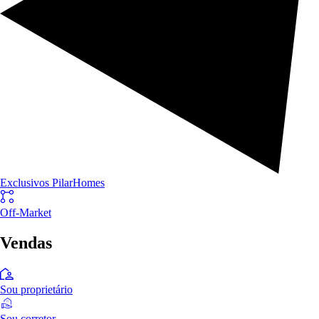
Exclusivos PilarHomes
Off-Market
Vendas
Sou proprietário
Sou corretor