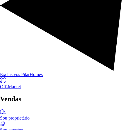
Exclusivos PilarHomes
Off-Market
Vendas
Sou proprietário
Sou corretor