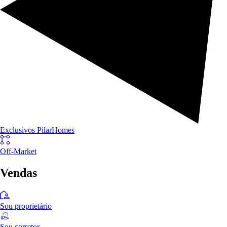
Exclusivos PilarHomes
Off-Market
Vendas
Sou proprietário
Sou corretor