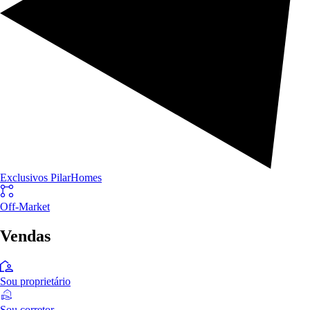
Exclusivos PilarHomes
Off-Market
Vendas
Sou proprietário
Sou corretor