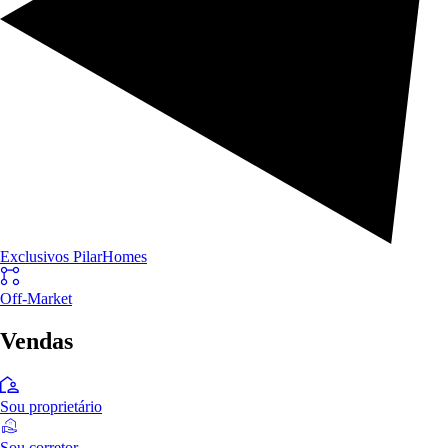
Exclusivos PilarHomes
Off-Market
Vendas
Sou proprietário
Sou corretor