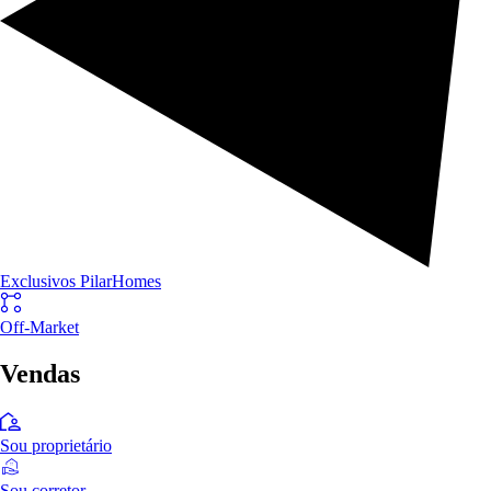
Exclusivos PilarHomes
Off-Market
Vendas
Sou proprietário
Sou corretor