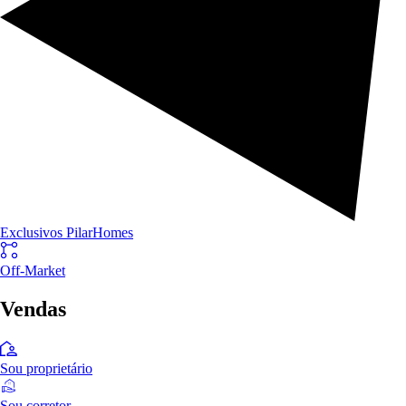
Exclusivos PilarHomes
Off-Market
Vendas
Sou proprietário
Sou corretor