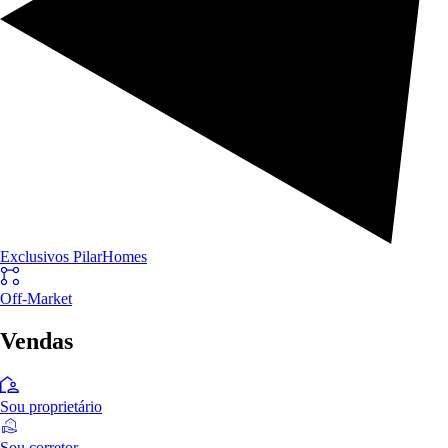
Exclusivos PilarHomes
Off-Market
Vendas
Sou proprietário
Sou corretor