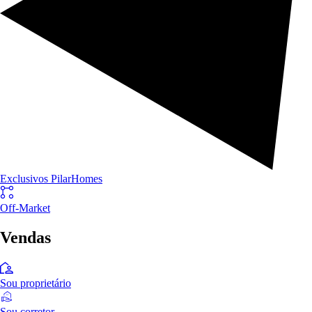
Exclusivos PilarHomes
Off-Market
Vendas
Sou proprietário
Sou corretor