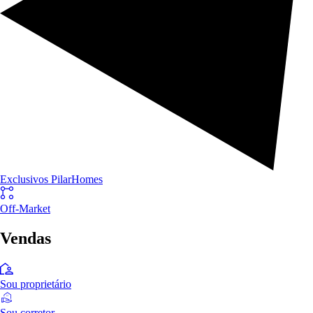
Exclusivos PilarHomes
Off-Market
Vendas
Sou proprietário
Sou corretor