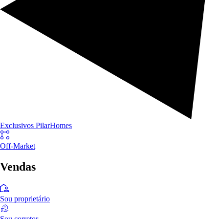
Exclusivos PilarHomes
Off-Market
Vendas
Sou proprietário
Sou corretor