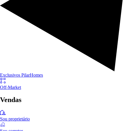
Exclusivos PilarHomes
Off-Market
Vendas
Sou proprietário
Sou corretor