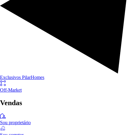
Exclusivos PilarHomes
Off-Market
Vendas
Sou proprietário
Sou corretor