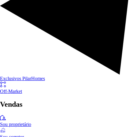
Exclusivos PilarHomes
Off-Market
Vendas
Sou proprietário
Sou corretor