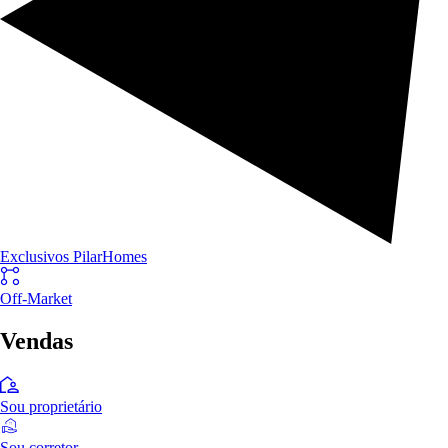
Exclusivos PilarHomes
Off-Market
Vendas
Sou proprietário
Sou corretor