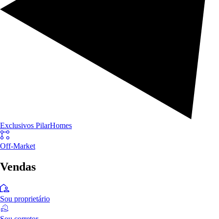
Exclusivos PilarHomes
Off-Market
Vendas
Sou proprietário
Sou corretor